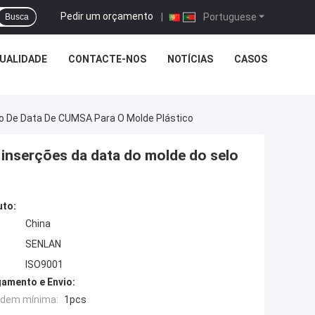
Pedir um orçamento
|
Portuguese
Busca
UALIDADE
CONTACTE-NOS
NOTÍCIAS
CASOS
lo De Data De CUMSA Para O Molde Plástico
 inserções da data do molde do selo
uto:
China
SENLAN
ISO9001
amento e Envio:
rdem mínima:
1pcs