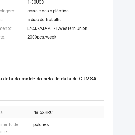
1-30USD
alagem:
caixa e caixa plástica
a:
5 dias do trabalho
mento:
L/C,D/A,D/P,T/T,Western Union
te:
2000pcs/week
da data do molde do selo de data de CUMSA
a:
48-52HRC
amento de
polonês
ície: