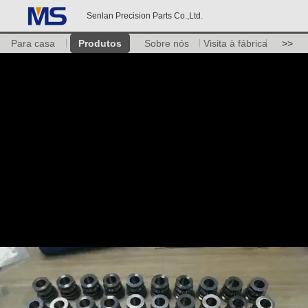
Senlan Precision Parts Co.,Ltd.
Para casa
Produtos
Sobre nós
Visita à fábrica
>>