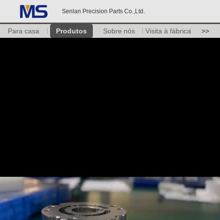
Senlan Precision Parts Co.,Ltd.
Para casa
Produtos
Sobre nós
Visita à fábrica
>>