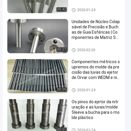
peças padrão do molde
00:42
2026-01-24
Unidades de Núcleo Colap
sável de Precisão e Buch
as de Guia Esféricas | Co
mponentes de Matriz SK
D61
peças padrão do molde
00:27
2026-02-26
Componentes métricos s
upremos do molde da pre
cisão das luvas do ejetor
de Orvar com WEDM e nitr
uração
peças padrão do molde
00:39
2026-01-24
Os pinos do ejetor da nitr
uração e as luvas/molde
Sleeve a bucha para o mo
lde plástico
peças padrão do molde
00:31
2026-01-24