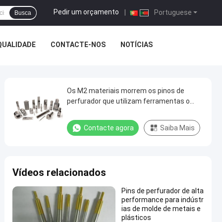
Pedir um orçamento
|
Portuguese
Busca
QUALIDADE
CONTACTE-NOS
NOTÍCIAS
Os M2 materiais morrem os pinos de
perfurador que utilizam ferramentas o
perfurador personalizado da forma
morrem grupos com 60 HRC
Contacte agora
Saiba Mais
Vídeos relacionados
Pins de perfurador de alta
performance para indústr
ias de molde de metais e
plásticos