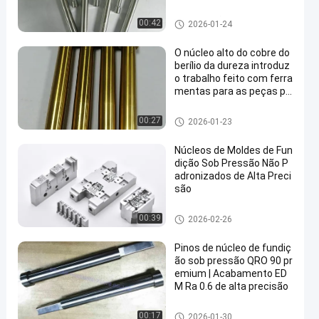
peças padrão do molde
00:42
2026-01-24
O núcleo alto do cobre do
berílio da dureza introduz
o trabalho feito com ferra
mentas para as peças pl
ásticas do tampão de gar
rafa do perfume
Morrem as peças do molde de
00:27
2026-01-23
carcaça
Núcleos de Moldes de Fun
dição Sob Pressão Não P
adronizados de Alta Preci
são
Morrem as peças do molde de
00:39
2026-02-26
carcaça
Pinos de núcleo de fundiç
ão sob pressão QRO 90 pr
emium | Acabamento ED
M Ra 0.6 de alta precisão
Morrem as peças do molde de
00:17
2026-01-30