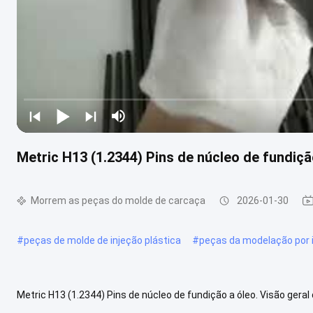
Metric H13 (1.2344) Pins de núcleo de fundiçã
Morrem as peças do molde de carcaça
2026-01-30
#
peças de molde de injeção plástica
#
peças da modelação por 
Metric H13 (1.2344) Pins de núcleo de fundição a óleo. Visão gera
fundição a pressão são componentes de precisão usados em conj