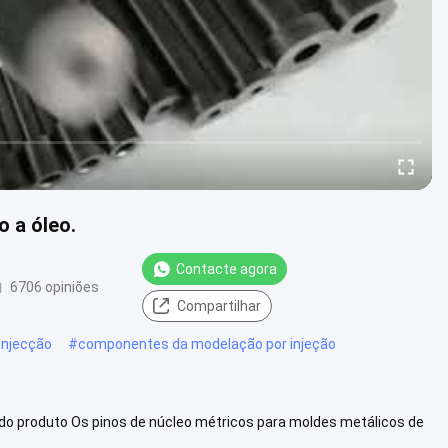
o a óleo.
Contacte agora
6706 opiniões
Compartilhar
injecção
#
componentes da modelação por injeção
l do produto Os pinos de núcleo métricos para moldes metálicos de
untos de...
Veja mais