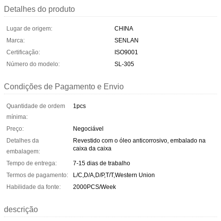
Detalhes do produto
Lugar de origem:
CHINA
Marca:
SENLAN
Certificação:
ISO9001
Número do modelo:
SL-305
Condições de Pagamento e Envio
Quantidade de ordem
1pcs
mínima:
Preço:
Negociável
Detalhes da
Revestido com o óleo anticorrosivo, embalado na
caixa da caixa
embalagem:
Tempo de entrega:
7-15 dias de trabalho
Termos de pagamento:
L/C,D/A,D/P,T/T,Western Union
Habilidade da fonte:
2000PCS/Week
descrição