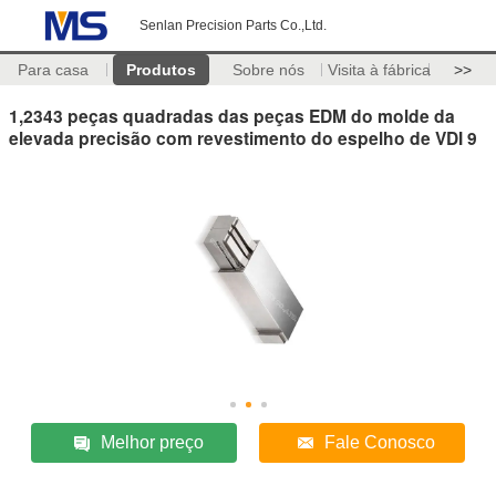
Senlan Precision Parts Co.,Ltd.
Para casa
Produtos
Sobre nós
Visita à fábrica
>>
1,2343 peças quadradas das peças EDM do molde da
elevada precisão com revestimento do espelho de VDI 9
Melhor preço
Fale Conosco