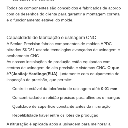
Deixe um recado
Todos os componentes são concebidos e fabricados de acordo
com os desenhos do cliente para garantir a montagem correta
Ligaremos para você em breve!
e o funcionamento estável do molde.
Capacidade de fabricação e usinagem CNC
A Senlan Precision fabrica componentes de moldes HPDC
nitrados SKD61 usando tecnologias avançadas de usinagem e
acabamento CNC.
As nossas instalações de produção estão equipadas com
centros de usinagem de alta precisão e sistemas CNC
- O que
é?
(Japão)
e
Hardinge
(EUA)
, juntamente com equipamento de
inspecção de precisão, que permite:
Controle estável da tolerância de usinagem até
± 0,01 mm
Concentricidade e retidão precisas para alfinetes e mangas
Qualidade de superfície constante antes da nitruração
Repetibilidade fiável entre os lotes de produção
Submeter
A nitruração é aplicada após a usinagem para melhorar a