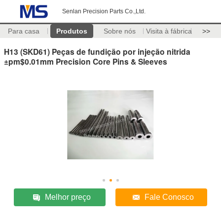
Senlan Precision Parts Co.,Ltd.
Para casa
Produtos
Sobre nós
Visita à fábrica
>>
H13 (SKD61) Peças de fundição por injeção nitrida
±pm$0.01mm Precision Core Pins & Sleeves
Melhor preço
Fale Conosco