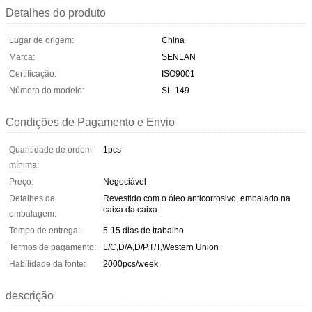
Detalhes do produto
Lugar de origem:
China
Marca:
SENLAN
Certificação:
ISO9001
Número do modelo:
SL-149
Condições de Pagamento e Envio
Quantidade de ordem
1pcs
mínima:
Preço:
Negociável
Detalhes da
Revestido com o óleo anticorrosivo, embalado na
caixa da caixa
embalagem:
Tempo de entrega:
5-15 dias de trabalho
Termos de pagamento:
L/C,D/A,D/P,T/T,Western Union
Habilidade da fonte:
2000pcs/week
descrição