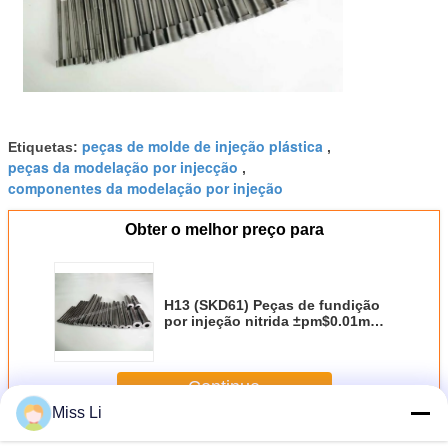
peças de molde de injeção plástica
Etiquetas:
,
peças da modelação por injecção
,
componentes da modelação por injeção
Obter o melhor preço para
H13 (SKD61) Peças de fundição
por injeção nitrida ±pm$0.01mm
Precision Core Pins & Sleeves
Continue
Miss Li
Morrem as peças do molde de carcaça
Mais