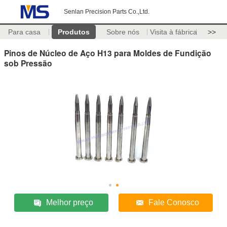
Senlan Precision Parts Co.,Ltd.
Para casa
Produtos
Sobre nós
Visita à fábrica
>>
Pinos de Núcleo de Aço H13 para Moldes de Fundição
sob Pressão
Melhor preço
Fale Conosco