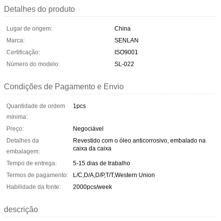
Detalhes do produto
Lugar de origem:
China
Marca:
SENLAN
Certificação:
ISO9001
Número do modelo:
SL-022
Condições de Pagamento e Envio
Quantidade de ordem
1pcs
mínima:
Preço:
Negociável
Detalhes da
Revestido com o óleo anticorrosivo, embalado na
caixa da caixa
embalagem:
Tempo de entrega:
5-15 dias de trabalho
Termos de pagamento:
L/C,D/A,D/P,T/T,Western Union
Habilidade da fonte:
2000pcs/week
descrição