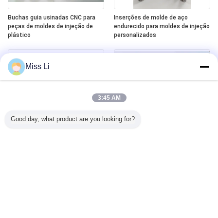
Buchas guia usinadas CNC para
Inserções de molde de aço
peças de moldes de injeção de
endurecido para moldes de injeção
plástico
personalizados
Miss Li
3:45 AM
Good day, what product are you looking for?
Peças de molde usinadas CNC
Inserções de núcleo
para moldes de injeção de plástico
personalizadas para peças de
molde usinadas a CNC